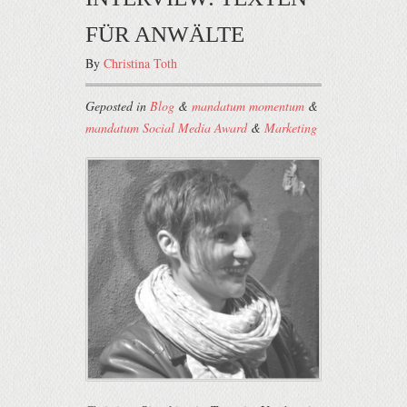
FÜR ANWÄLTE
By
Christina Toth
Geposted in
Blog
&
mandatum momentum
&
mandatum Social Media Award
&
Marketing