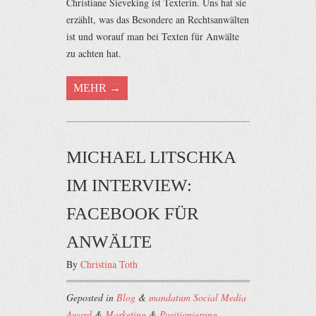
Christiane Sieveking ist Texterin. Uns hat sie
erzählt, was das Besondere an Rechtsanwälten
ist und worauf man bei Texten für Anwälte
zu achten hat.
MEHR →
MICHAEL LITSCHKA
IM INTERVIEW:
FACEBOOK FÜR
ANWÄLTE
By
Christina Toth
Geposted in
Blog
&
mandatum Social Media
Award
&
Marketing
&
Positionierung