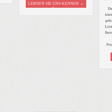
LERNEN SIE UNS KENNEN →
Da
leit
gebe
Leis
Ihre
Pos