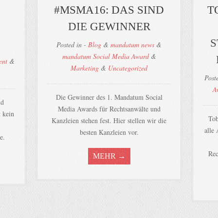
#MSMA16: DAS SIND
T
DIE GEWINNER
S
Posted in -
Blog
&
mandatum news
&
mandatum Social Media Award
&
ent
&
Marketing
&
Uncategorized
Post
A
Die Gewinner des 1. Mandatum Social
nd
Media Awards für Rechtsanwälte und
 kein
Tob
Kanzleien stehen fest. Hier stellen wir die
alle
besten Kanzleien vor.
e.
Rec
MEHR →