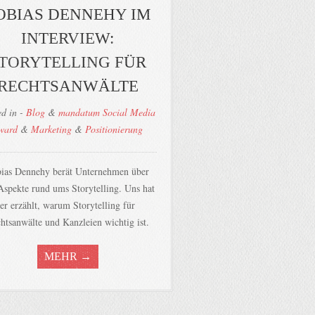
OBIAS DENNEHY IM
INTERVIEW:
TORYTELLING FÜR
RECHTSANWÄLTE
ed in -
Blog
&
mandatum Social Media
ward
&
Marketing
&
Positionierung
ias Dennehy berät Unternehmen über
 Aspekte rund ums Storytelling. Uns hat
er erzählt, warum Storytelling für
htsanwälte und Kanzleien wichtig ist.
MEHR →