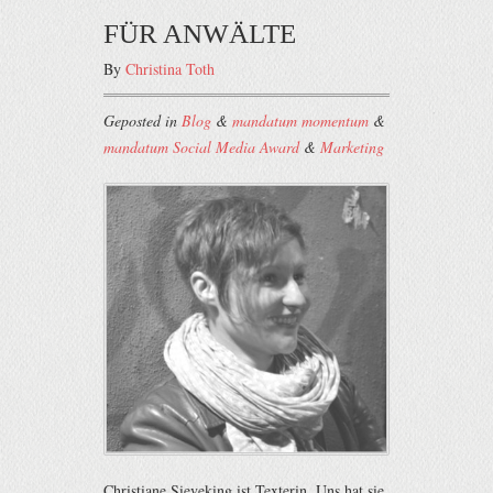
FÜR ANWÄLTE
By
Christina Toth
Geposted in
Blog
&
mandatum momentum
&
mandatum Social Media Award
&
Marketing
Christiane Sieveking ist Texterin. Uns hat sie