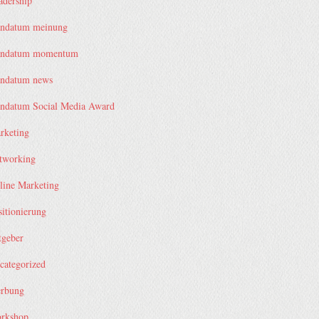
adership
ndatum meinung
ndatum momentum
ndatum news
ndatum Social Media Award
rketing
tworking
line Marketing
sitionierung
tgeber
categorized
rbung
rkshop