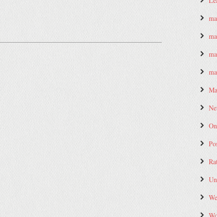
Le
ma
ma
ma
ma
Ma
Ne
On
Po
Ra
Un
We
Wo